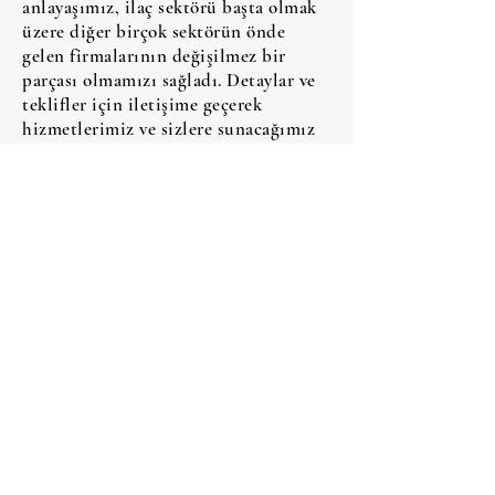
anlayaşımız, ilaç sektörü başta olmak
üzere diğer birçok sektörün önde
gelen firmalarının değişilmez bir
parçası olmamızı sağladı. Detaylar ve
teklifler için iletişime geçerek
hizmetlerimiz ve sizlere sunacağımız
avantajlar hakkında bilgiye sahip
olabilirsiniz.
kahveankara kahvedükkanı coffeetruck
Ayrıca iş yerinizde taze kahve adına
her imkanı sağlamaktayız;
Aynı gün teslimat
%40'a varan indirimler
Makina ve ekipman desteği (Filtre
Kahve Makinası, Öğütücü, Espresso
Makinası, Demleme Ekipmanları)
Kurulum, montaj ve bakım
Etkinlikler (Eğitimler, tadım
etkinlikleri,Barista Eğitimleri)