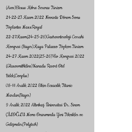
(Asos)Elexus Kıbrıs Serenas Turizm
21-22-23 Kasım 2022 Novartis Dönem Sonu
Toplantısı MaxxRoyal
22-27Kasım(24-25-26)Gastroenteroloji Cerrahi
Kongresi (Bayer)Kaya Palazzo Topkon Turizm
24-27 Kasım 2022(25-26)Hiv Kongresi 2022
(Glaxosmithkline)Xanadu Resort Otel
Belek(Conplus)
08-11 Aralık 2022 Etkin Eczacılık Titanic
Mardan(Bayer)
9 Aralık 2022 Altınbaş Üniversitesi Dr. Sinem
ÇİLOĞLU Meme Onarımında Yeni Teknikler ve
Gelişmeler(Polytech)