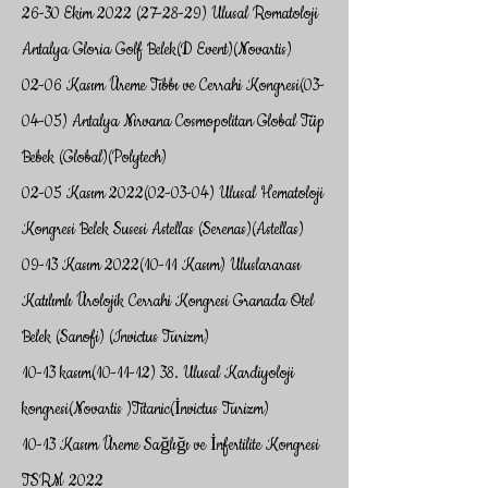
26-30 Ekim
2022 (27-28-29)
Ulusal Romatoloji
Antalya Gloria Golf Belek(D Event)(Novartis)
02-06 Kasım Üreme Tıbbı ve Cerrahi Kongresi(03-
04-05) Antalya Nirvana Cosmopolitan Global Tüp
Bebek (Global)(Polytech)
02-05 Kasım
2022(02-03-04)
Ulusal Hematoloji
Kongresi Belek Susesi Astellas (Serenas)(Astellas)
09-13 Kasım
2022(10-11
Kasım) Uluslararası
Katılımlı Ürolojik Cerrahi Kongresi Granada Otel
Belek (Sanofi) (Invictus Turizm)
10-13 kasım(10-11-12) 38. Ulusal Kardiyoloji
kongresi(Novartis )Titanic(İnvictus Turizm)
10-13 Kasım Üreme Sağlığı ve İnfertilite Kongresi
TSRM 2022