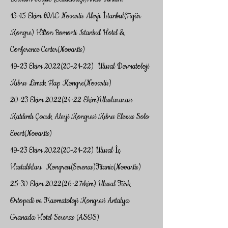
13-15 Ekim WAC Novartis Alerji İstanbul(Figür
Kongre) Hilton Bomonti Istanbul Hotel &
Conference Center(Novartis)
19-23 Ekim
2022(20-21-22)
Ulusal Dermatoloji
Kıbrıs Limak Flap Kongre(Novartis)
20-23 Ekim
2022(21-22
Ekim)Uluslararası
Katılımlı Çocuk Alerji Kongresi Kıbrıs Elexus Solo
Event(Novartis)
19-23 Ekim
2022(20-21-22)
Ulusal İç
Hastalıkları Kongresi(Serenas)Titanic(Novartis)
25-30 Ekim 2022(26-27ekim) Ulusal Türk
Ortopedi ve Travmatoloji Kongresi Antalya
Granada Hotel Serenas (ASOS)