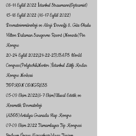
08-11 Eylül 2022 İstanbul Straumann(Opteamist)
15-18 Eylül
2022 (16-17
Eylül 2022)
Dermatoimmünoloji ve Alerji Derneği 8. Güz Okulu
Hilton Dalaman Sarıgerme Resort (Novartis)Pin
Kongre
20-24 Eylül
2022(21-22
-23)ISAPS World
Congress(Polytech&Mentor )İstanbul Lütfi Kırdar
Kongre Merkezi
TOPKON CONGRESS
05-09 Ekim 2022(6-7 Ekim)Ulusal Estetik ve
Kozmetik Dermatoloji
(ASOS)Antalya Granada Flap Kongre
07-09 Ekim 2022 Tamamlayıcı Tıp Kongresi
Bodrum Voque (Eczacıbaşı)Aress Turizm