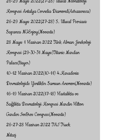
26-29 Mayıs
2022(27-28)
Ulusal Neonatoloji
Kongresi Antalya Cornelia Diamond(Astrazeneca)
26-29 Mayıs
2022(27-28) 5
. Ulusal Psoriasis
Sapanca NGEnjoy(Novartis)
28 Mayıs 1 Haziran 2022 Türk Alman Jinekoloji
Kongresi (29-30-31 Mayıs)Titanic Mardan
Palace(Bayer)
10-12 Haziran
2022(10-11) 4
.Karadeniz
Dermatolojide Yenilikler Samsun Anemon(Novartis)
16-19 Haziran
2022(17-18)
Hastalıkta ve
Sağlıkta Dermatoloji Kongresi Mardin Hilton
Garden InnBros Congress(Novartis)
26-27-28 Haziran 2022 TAI Truck
Mitaş