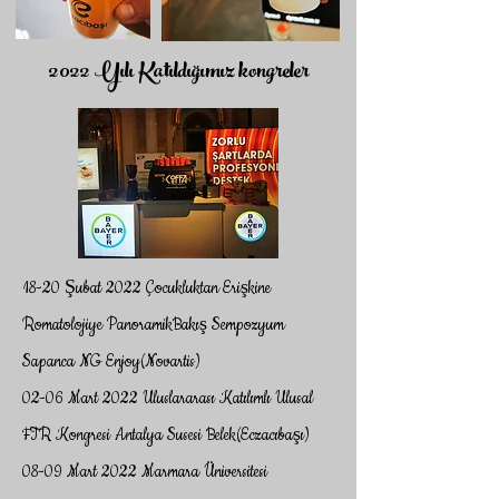
2022 Yılı Katıldığımız kongreler
18-20 Şubat 2022 Çocukluktan Erişkine
Romatolojiye PanoramikBakış Sempozyum
Sapanca NG Enjoy(Novartis)
02-06 Mart 2022 Uluslararası Katılımlı Ulusal
FTR Kongresi Antalya Susesi Belek(Eczacıbaşı)
08-09 Mart 2022 Marmara Üniversitesi